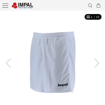
1
/
15