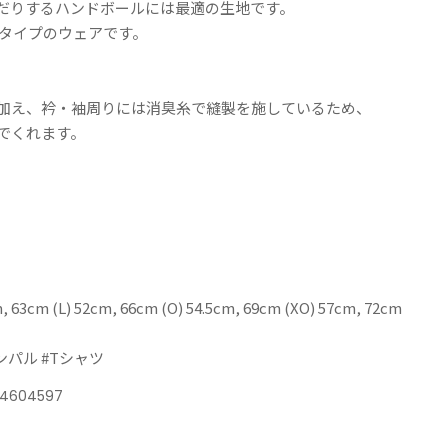
だりするハンドボールには最適の生地です。
) タイプのウェアです。
加え、衿・袖周りには消臭糸で縫製を施しているため、
でくれます。
m, 63cm (L) 52cm, 66cm (O) 54.5cm, 69cm (XO) 57cm, 72cm
インパル #Tシャツ
74604597