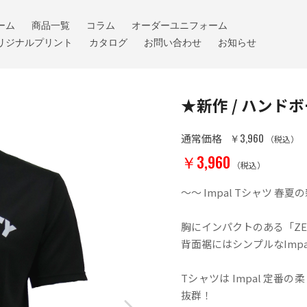
ーム
商品一覧
コラム
オーダーユニフォーム
リジナルプリント
カタログ
お問い合わせ
お知らせ
★新作 / ハンドボー
￥3,960
通常価格
（税込）
￥3,960
（税込）
～～ Impal Tシャツ 春
胸にインパクトのある「ZERO
背面裾にはシンプルなImp
Tシャツは Impal 定
抜群！