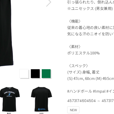
引っ張られたり、倒れ込ん
※ユニセックス (男女兼用
〈機能〉
従来の着心地の良い素材に
気になる汗のニオイを防い
〈素材〉
ポリエステル100%
〈スペック〉
(サイズ) 身幅, 着丈
(S) 47cm, 60cm (M) 49.5c
#ハンドボール #Impal #
4573174604504 ～ 45731
NEW