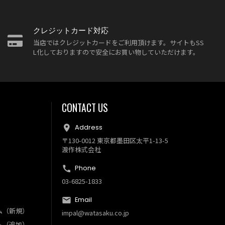
クレジットカード対応
当店ではクレジットカードをご利用頂けます。サイトもSS
L化しておりますので安全にお買い物していただけます。
CONTACT US
Address
〒130-0012 東京都墨田区太平1-13-5
渡作株式会社
Phone
03-6825-1833
Email
ム（新規）
impal@watasaku.co.jp
ム（追加）