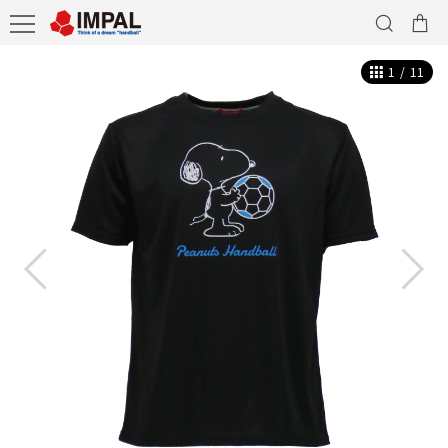
1
/
11