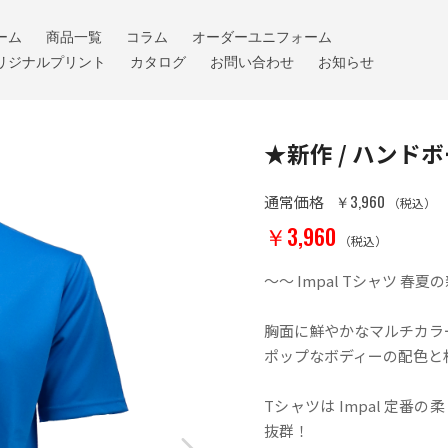
ーム
商品一覧
コラム
オーダーユニフォーム
リジナルプリント
カタログ
お問い合わせ
お知らせ
★新作 / ハンドボー
￥3,960
通常価格
（税込）
￥3,960
（税込）
～～ Impal Tシャツ 春
胸面に鮮やかなマルチカラ
ポップなボディーの配色と
Tシャツは Impal 定
抜群！