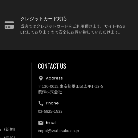
クレジットカード対応
当店ではクレジットカードをご利用頂けます。サイトもSS
L化しておりますので安全にお買い物していただけます。
CONTACT US
Address
〒130-0012 東京都墨田区太平1-13-5
渡作株式会社
Phone
03-6825-1833
Email
ム（新規）
impal@watasaku.co.jp
ム（追加）