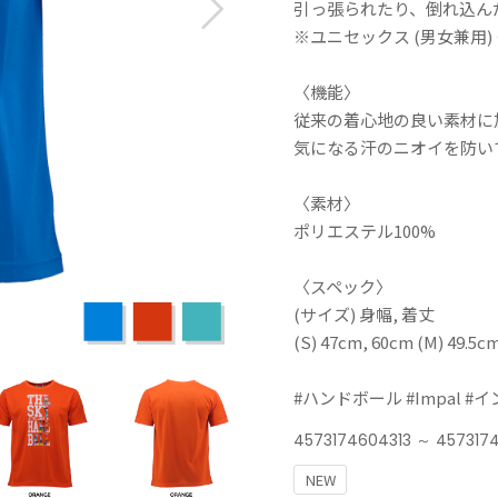
引っ張られたり、倒れ込ん
※ユニセックス (男女兼用
〈機能〉
従来の着心地の良い素材に
気になる汗のニオイを防い
〈素材〉
ポリエステル100%
〈スペック〉
(サイズ) 身幅, 着丈
(S) 47cm, 60cm (M) 49.5c
#ハンドボール #Impal #
4573174604313 ～ 457317
NEW