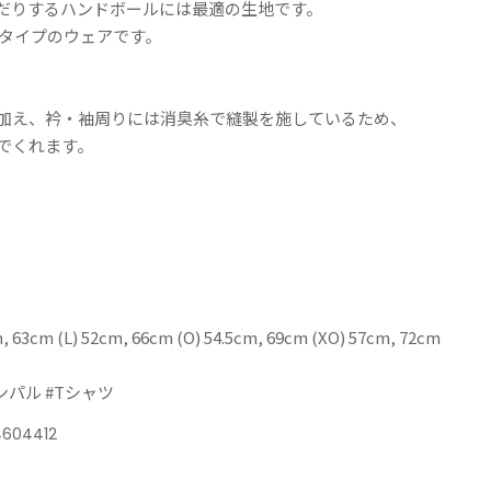
だりするハンドボールには最適の生地です。
) タイプのウェアです。
加え、衿・袖周りには消臭糸で縫製を施しているため、
でくれます。
m, 63cm (L) 52cm, 66cm (O) 54.5cm, 69cm (XO) 57cm, 72cm
インパル #Tシャツ
4604412