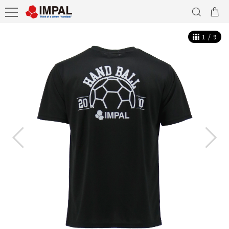
1
/
9