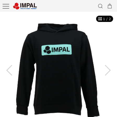
1
/
2